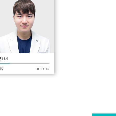
전범서
OR
원장
DOCTOR