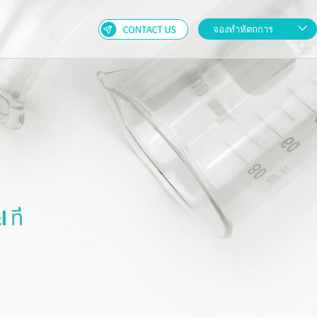
จองทำหัต